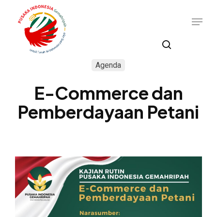
Skip
Menu
to
main
content
search
Agenda
E-Commerce dan
Pemberdayaan Petani