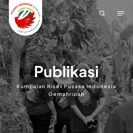
Skip
Menu
to
main
search
content
Publikasi
Kumpulan Riset Pusaka Indonesia
Gemahripah