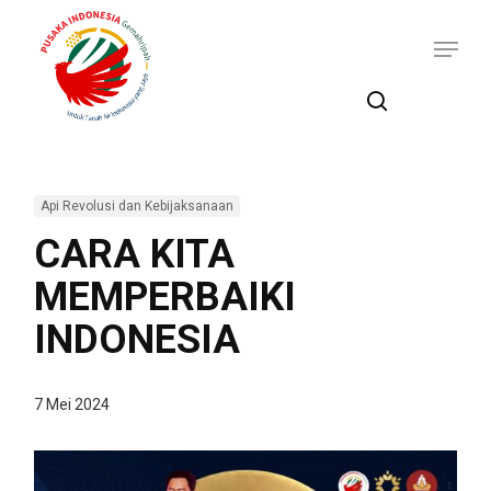
Skip
Menu
to
main
content
search
Api Revolusi dan Kebijaksanaan
CARA KITA
MEMPERBAIKI
INDONESIA
7 Mei 2024