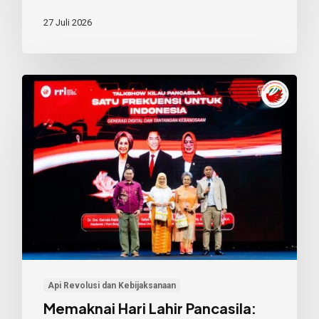
27 Juli 2026
Memaknai
Hari
Lahir
Pancasila:
Dari
Keteladanan
hingga
Kesadaran
Kebangsaan
Api Revolusi dan Kebijaksanaan
Memaknai Hari Lahir Pancasila: