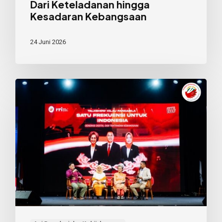
Dari Keteladanan hingga
Kesadaran Kebangsaan
24 Juni 2026
Gita
Fest
RRI
2026:
Merawat
Persatuan
melalui
Seni,
Budaya,
dan