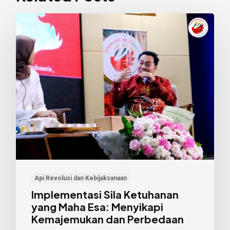
Implementasi
Sila
Ketuhanan
yang
Maha
Esa:
Menyikapi
Kemajemukan
dan
Perbedaan
Api Revolusi dan Kebijaksanaan
Implementasi Sila Ketuhanan
yang Maha Esa: Menyikapi
Kemajemukan dan Perbedaan