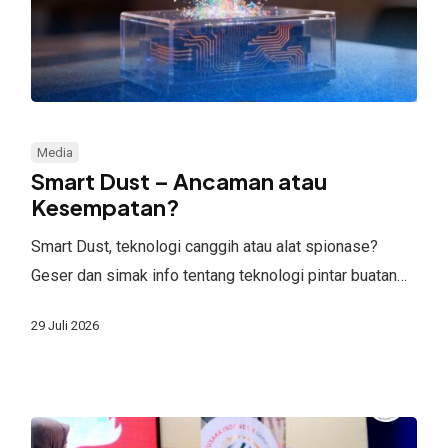
Smart
Dust
Media
–
Smart Dust – Ancaman atau
Ancaman
Kesempatan?
atau
Smart Dust, teknologi canggih atau alat spionase?
Kesempatan?
Geser dan simak info tentang teknologi pintar buatan…
29 Juli 2026