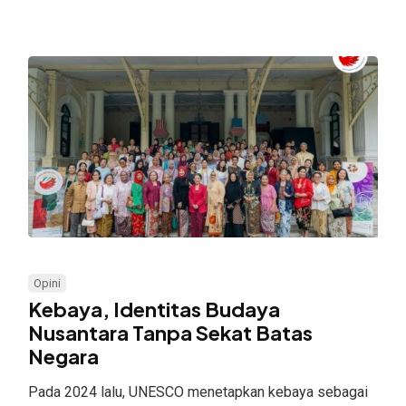
Kebaya,
Identitas
Opini
Budaya
Kebaya, Identitas Budaya
Nusantara
Nusantara Tanpa Sekat Batas
Negara
Tanpa
Sekat
Pada 2024 lalu, UNESCO menetapkan kebaya sebagai