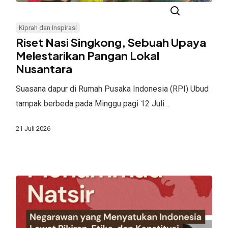
Riset
Nasi
Kiprah dan Inspirasi
Singkong,
Riset Nasi Singkong, Sebuah Upaya
Sebuah
Melestarikan Pangan Lokal
Nusantara
Upaya
Melestarikan
Suasana dapur di Rumah Pusaka Indonesia (RPI) Ubud
Pangan
tampak berbeda pada Minggu pagi 12 Juli…
Lokal
Nusantara
21 Juli 2026