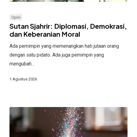
Sutan
Sjahrir:
Opini
Diplomasi,
Sutan Sjahrir: Diplomasi, Demokrasi,
Demokrasi,
dan Keberanian Moral
dan
Ada pemimpin yang memenangkan hati jutaan orang
Keberanian
dengan satu pidato. Ada juga pemimpin yang
Moral
mengubah…
1 Agustus 2026