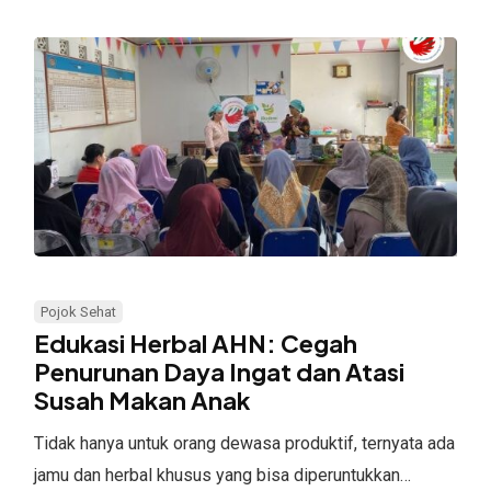
Saja
Edukasi
Herbal
Pojok Sehat
AHN:
Edukasi Herbal AHN: Cegah
Cegah
Penurunan Daya Ingat dan Atasi
Susah Makan Anak
Penurunan
Daya
Tidak hanya untuk orang dewasa produktif, ternyata ada
Ingat
jamu dan herbal khusus yang bisa diperuntukkan…