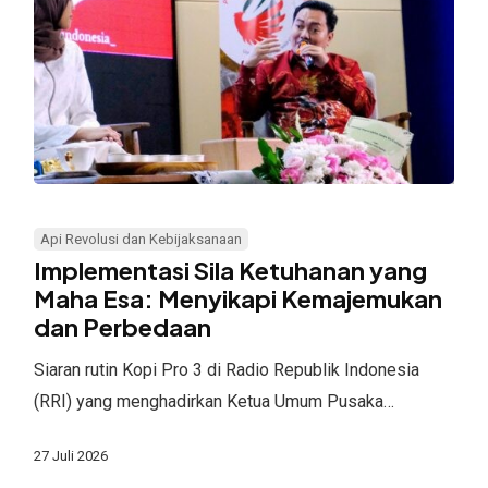
Implementasi
Sila
Api Revolusi dan Kebijaksanaan
Ketuhanan
Implementasi Sila Ketuhanan yang
yang
Maha Esa: Menyikapi Kemajemukan
dan Perbedaan
Maha
Esa:
Siaran rutin Kopi Pro 3 di Radio Republik Indonesia
Menyikapi
(RRI) yang menghadirkan Ketua Umum Pusaka…
Kemajemukan
dan
27 Juli 2026
Perbedaan