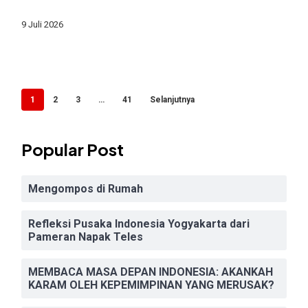
dan
Atasi
9 Juli 2026
Susah
Makan
Anak
1
2
3
…
41
Selanjutnya
Popular Post
Mengompos di Rumah
Refleksi Pusaka Indonesia Yogyakarta dari
Pameran Napak Teles
MEMBACA MASA DEPAN INDONESIA: AKANKAH
KARAM OLEH KEPEMIMPINAN YANG MERUSAK?