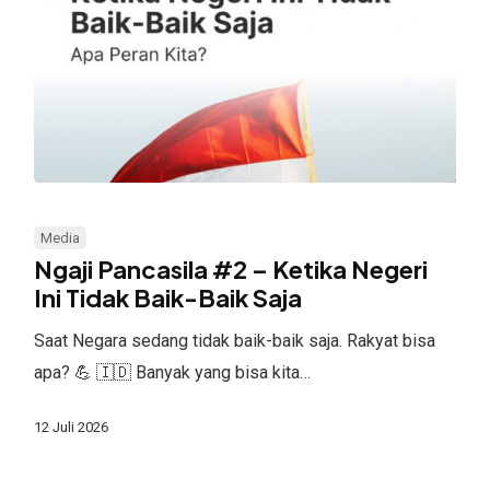
Ngaji
Pancasila
Media
#2
Ngaji Pancasila #2 – Ketika Negeri
–
Ini Tidak Baik-Baik Saja
Ketika
Saat Negara sedang tidak baik-baik saja. Rakyat bisa
Negeri
apa? 💪 🇮🇩 Banyak yang bisa kita…
Ini
Tidak
12 Juli 2026
Baik-
Baik