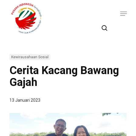
Skip
Menu
to
main
content
search
Kewirausahaan Sosial
Cerita Kacang Bawang
Gajah
13 Januari 2023