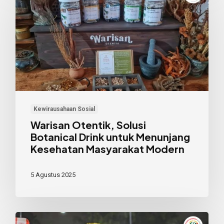
Otentik,
Solusi
Botanical
Drink
untuk
Menunjang
Kesehatan
Masyarakat
Kewirausahaan Sosial
Modern
Warisan Otentik, Solusi
Botanical Drink untuk Menunjang
Kesehatan Masyarakat Modern
5 Agustus 2025
Kukis