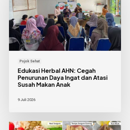
AHN:
Cegah
Penurunan
Daya
Ingat
dan
Atasi
Susah
Pojok Sehat
Makan
Edukasi Herbal AHN: Cegah
Penurunan Daya Ingat dan Atasi
Anak
Susah Makan Anak
9 Juli 2026
Mengembalikan