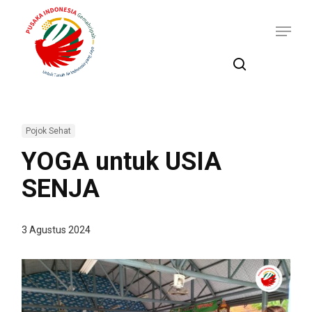
Skip
Menu
to
main
content
search
Pojok Sehat
YOGA untuk USIA
SENJA
3 Agustus 2024