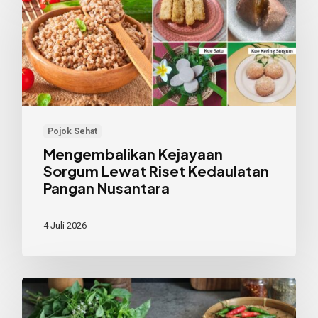
Kejayaan
Sorgum
Lewat
Riset
Kedaulatan
Pangan
Nusantara
Pojok Sehat
Mengembalikan Kejayaan
Sorgum Lewat Riset Kedaulatan
Pangan Nusantara
4 Juli 2026
Berkenalan
dengan