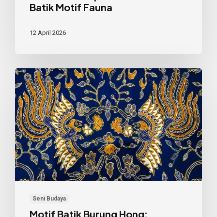
Batik Motif Fauna
12 April 2026
Motif
Batik
Burung
Hong:
Harmoni
Budaya
dalam
Sehelai
Kain
Seni Budaya
Motif Batik Burung Hong: