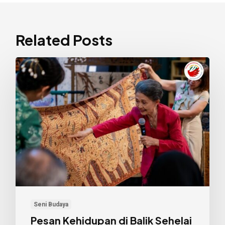
Related Posts
Pesan
Kehidupan
di
Balik
Sehelai
Batik
Motif
Fauna
Seni Budaya
Pesan Kehidupan di Balik Sehelai