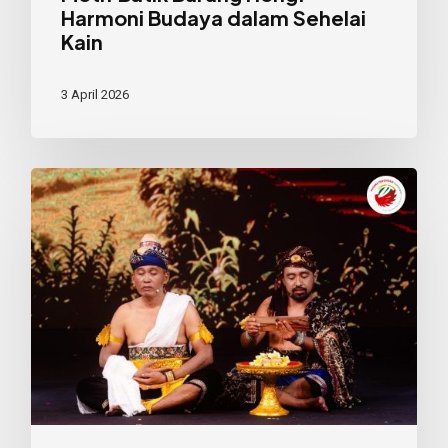
Harmoni Budaya dalam Sehelai
Kain
3 April 2026
Sendratari
Neng
Ning
Nung
Nang:
Ajakan
untuk
Kembali
pada
Laku