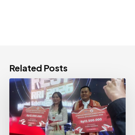
Related Posts
Joy
Elen
dan
Izat
Juarai
Festival
Gita