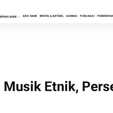
AKSI KAMI
BERITA & ARTIKEL
AGENDA
PUBLIKASI
PENERBITA
ENTANG KAMI
 Musik Etnik, Per