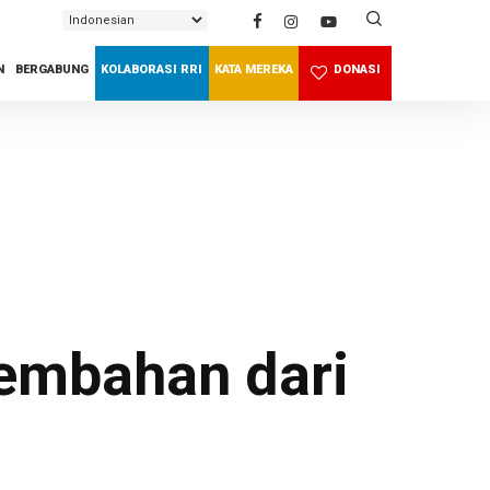
SEARCH
N
BERGABUNG
KOLABORASI RRI
KATA MEREKA
DONASI
sembahan dari