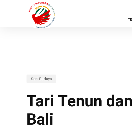
Skip
to
T
main
content
Seni Budaya
Tari Tenun dan
Bali