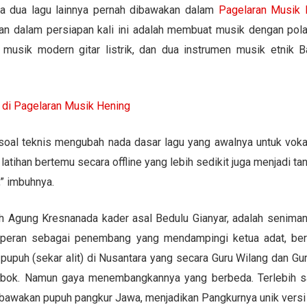
ra dua lagu lainnya pernah dibawakan dalam
Pagelaran Musik 
gan dalam persiapan kali ini adalah membuat musik dengan pola
musik modern gitar listrik, dan dua instrumen musik etnik Bal
a di Pagelaran Musik Hening
h soal teknis mengubah nada dasar lagu yang awalnya untuk vok
atihan bertemu secara offline yang lebih sedikit juga menjadi ta
,” imbuhnya.
ah Agung Kresnanada kader asal Bedulu Gianyar, adalah senima
berperan sebagai penembang yang mendampingi ketua adat, 
 pupuh (sekar alit) di Nusantara yang secara Guru Wilang dan G
Lombok. Namun gaya menembangkannya yang berbeda. Terlebih
awakan pupuh pangkur Jawa, menjadikan Pangkurnya unik versi J