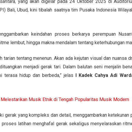
santara
,
yang akan digelar pada 24 Oktober 2025 di Auditoriu
PI) Bali, Ubud, kini tibalah saatnya tim Pusaka Indonesia Wila
ggambarkan keindahan proses berkarya perempuan Nusanta
ritme lembut, hingga makna mendalam tentang keterhubungan man
h tarian tentang menenun. Akan ada kejutan visual dan nuansa 
ituangkan menjadi gerak tari. Dalam balutan seni menjalin be
i terasa hidup dan berbeda,” jelas
I Kadek Cahya Adi Ward
Melestarikan Musik Etnik di Tengah Popularitas Musik Modern
i gerak yang kompleks dan detail, menggambarkan ketekunan pa
, proses latihan menghafal gerak sekaligus menyelaraskan rit