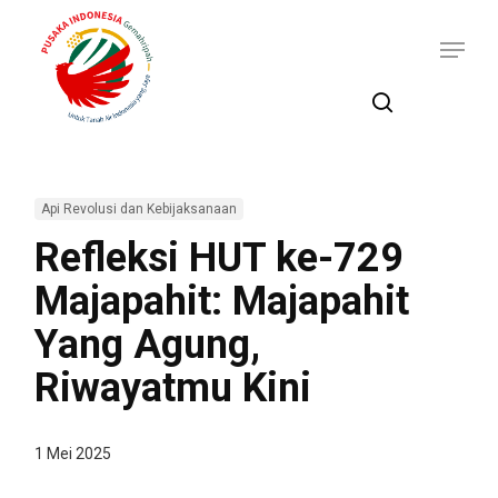
Skip
Menu
to
main
content
search
Api Revolusi dan Kebijaksanaan
Refleksi HUT ke-729
Majapahit: Majapahit
Yang Agung,
Riwayatmu Kini
1 Mei 2025