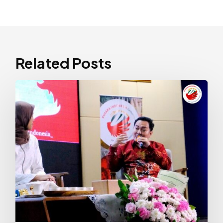
Related Posts
Implementasi
Sila
Ketuhanan
yang
Maha
Esa:
Menyikapi
Kemajemukan
dan
Perbedaan