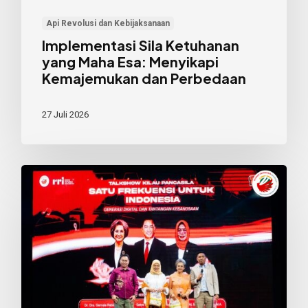
Api Revolusi dan Kebijaksanaan
Implementasi Sila Ketuhanan
yang Maha Esa: Menyikapi
Kemajemukan dan Perbedaan
27 Juli 2026
Memaknai
Hari
Lahir
Pancasila:
Dari
Keteladanan
hingga