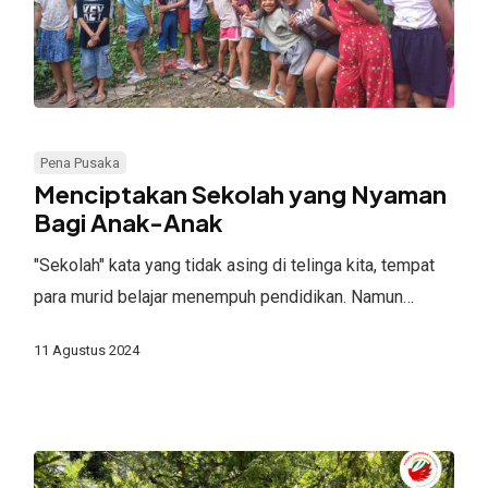
Menciptakan
Sekolah
Pena Pusaka
yang
Menciptakan Sekolah yang Nyaman
Nyaman
Bagi Anak-Anak
Bagi
"Sekolah" kata yang tidak asing di telinga kita, tempat
Anak-
para murid belajar menempuh pendidikan. Namun…
Anak
11 Agustus 2024