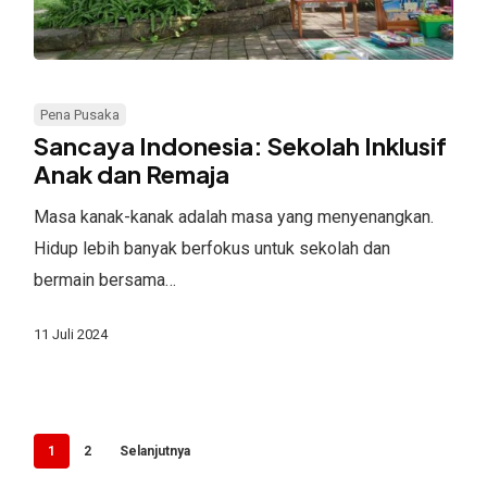
Sancaya
Indonesia:
Pena Pusaka
Sekolah
Sancaya Indonesia: Sekolah Inklusif
Inklusif
Anak dan Remaja
Anak
Masa kanak-kanak adalah masa yang menyenangkan.
dan
Hidup lebih banyak berfokus untuk sekolah dan
Remaja
bermain bersama…
11 Juli 2024
1
2
Selanjutnya