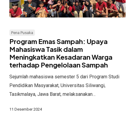
Program
Emas
Pena Pusaka
Sampah:
Program Emas Sampah: Upaya
Upaya
Mahasiswa Tasik dalam
Meningkatkan Kesadaran Warga
Mahasiswa
terhadap Pengelolaan Sampah
Tasik
dalam
Sejumlah mahasiswa semester 5 dari Program Studi
Meningkatkan
Pendidikan Masyarakat, Universitas Siliwangi,
Kesadaran
Tasikmalaya, Jawa Barat, melaksanakan…
Warga
terhadap
11 Desember 2024
Pengelolaan
Sampah