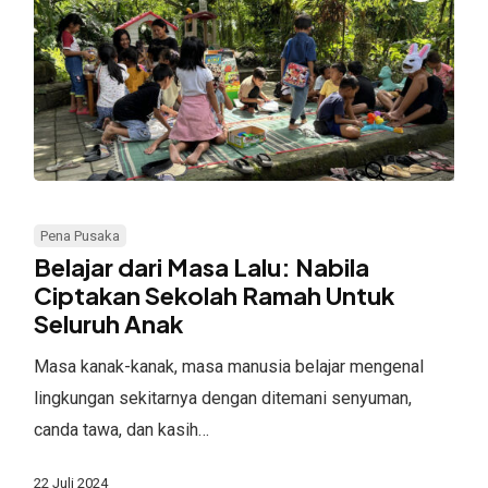
Belajar
dari
Pena Pusaka
Masa
Belajar dari Masa Lalu: Nabila
Lalu:
Ciptakan Sekolah Ramah Untuk
Seluruh Anak
Nabila
Ciptakan
Masa kanak-kanak, masa manusia belajar mengenal
Sekolah
lingkungan sekitarnya dengan ditemani senyuman,
Ramah
canda tawa, dan kasih…
Untuk
Seluruh
22 Juli 2024