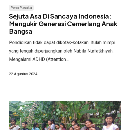
Asa
Pena Pusaka
Di
Sejuta Asa Di Sancaya Indonesia:
Sancaya
Mengukir Generasi Cemerlang Anak
Bangsa
Indonesia:
Mengukir
Pendidikan tidak dapat dikotak-kotakan. Itulah mimpi
Generasi
yang tengah diperjuangkan oleh Nabila Nurfatkhiyah.
Cemerlang
Mengalami ADHD (Attention…
Anak
Bangsa
22 Agustus 2024