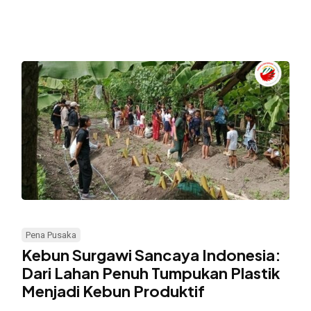
Anak
Kebun
Surgawi
Pena Pusaka
Sancaya
Kebun Surgawi Sancaya Indonesia:
Indonesia:
Dari Lahan Penuh Tumpukan Plastik
Menjadi Kebun Produktif
Dari
Lahan