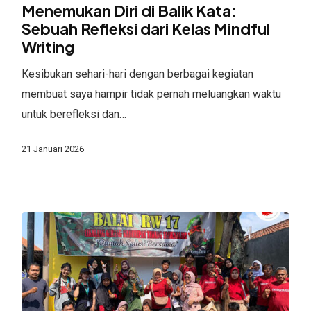
di
Menemukan Diri di Balik Kata:
Balik
Sebuah Refleksi dari Kelas Mindful
Writing
Kata:
Sebuah
Kesibukan sehari-hari dengan berbagai kegiatan
Refleksi
membuat saya hampir tidak pernah meluangkan waktu
dari
untuk berefleksi dan…
Kelas
Mindful
21 Januari 2026
Writing