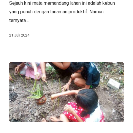
Sejauh kini mata memandang lahan ini adalah kebun
Penuh
yang penuh dengan tanaman produktif. Namun
Tumpukan
ternyata…
Plastik
Menjadi
21 Juli 2024
Kebun
Produktif
Di