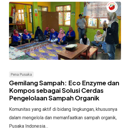
Gemilang
Sampah:
Pena Pusaka
Eco
Gemilang Sampah: Eco Enzyme dan
Enzyme
Kompos sebagai Solusi Cerdas
Pengelolaan Sampah Organik
dan
Kompos
Komunitas yang aktif di bidang lingkungan, khususnya
sebagai
dalam mengelola dan memanfaatkan sampah organik,
Solusi
Pusaka Indonesia…