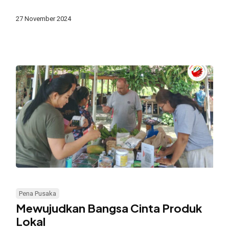
Cerdas
Pengelolaan
27 November 2024
Sampah
Organik
Mewujudkan
Bangsa
Pena Pusaka
Cinta
Mewujudkan Bangsa Cinta Produk
Produk
Lokal