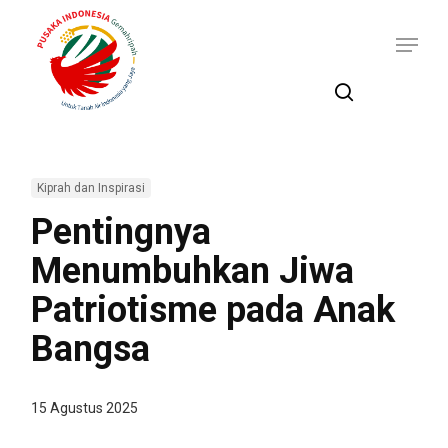
Skip
Menu
to
main
content
search
Kiprah dan Inspirasi
Pentingnya
Menumbuhkan Jiwa
Patriotisme pada Anak
Bangsa
15 Agustus 2025