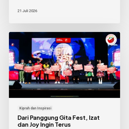
21 Juli 2026
Dari
Panggung
Gita
Fest,
Izat
dan
Joy
Ingin
Terus
Kiprah dan Inspirasi
Menggaungkan
Dari Panggung Gita Fest, Izat
Nasionalisme
dan Joy Ingin Terus