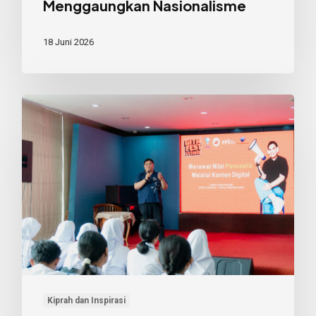
Menggaungkan Nasionalisme
18 Juni 2026
Dari
FYP
ke
Pancasila:
Merawat
Nilai
Kebangsaan
lewat
Konten
Digital
Kiprah dan Inspirasi