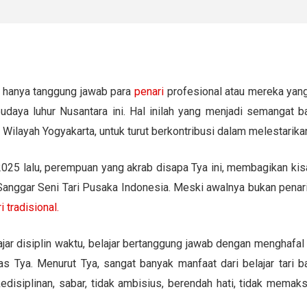
an hanya tanggung jawab para
penari
profesional atau mereka yang
udaya luhur Nusantara ini. Hal inilah yang menjadi semangat b
layah Yogyakarta, untuk turut berkontribusi dalam melestarikan 
25 lalu, perempuan yang akrab disapa Tya ini, membagikan kisa
Sanggar Seni Tari Pusaka Indonesia. Meski awalnya bukan penari
ri tradisional.
lajar disiplin waktu, belajar bertanggung jawab dengan menghafal
as Tya. Menurut Tya, sangat banyak manfaat dari belajar tari 
kedisiplinan, sabar, tidak ambisius, berendah hati, tidak memaks