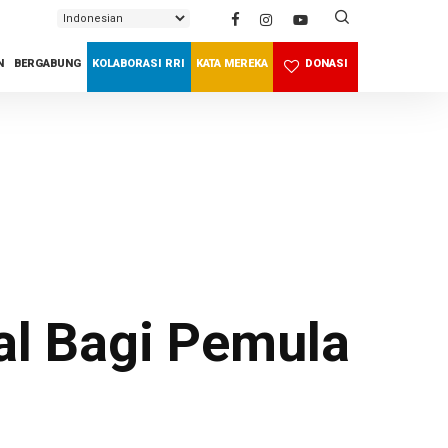
SEARCH
N
BERGABUNG
KOLABORASI RRI
KATA MEREKA
DONASI
al Bagi Pemula