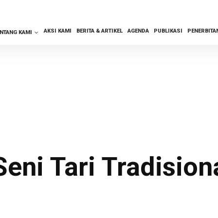
AKSI KAMI
BERITA & ARTIKEL
AGENDA
PUBLIKASI
PENERBITA
ENTANG KAMI
eni Tari Tradision