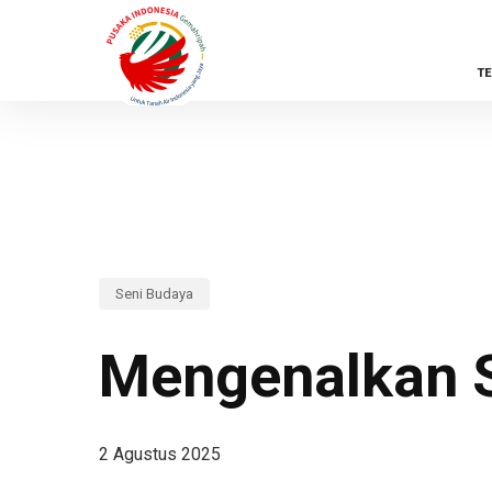
Skip
to
T
main
content
Seni Budaya
Mengenalkan S
2 Agustus 2025