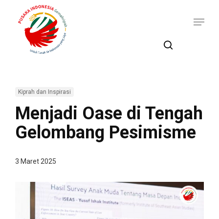
Skip
Menu
to
main
content
search
Kiprah dan Inspirasi
Menjadi Oase di Tengah
Gelombang Pesimisme
3 Maret 2025