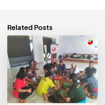
Related Posts
Riset
Nasi
Singkong,
Sebuah
Upaya
Melestarikan
Pangan
Lokal
Nusantara