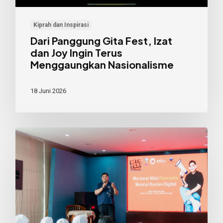
Ingin
Terus
Kiprah dan Inspirasi
Menggaungkan
Dari Panggung Gita Fest, Izat
Nasionalisme
dan Joy Ingin Terus
Menggaungkan Nasionalisme
18 Juni 2026
Dari
FYP
ke
Pancasila:
Merawat
Nilai
Kebangsaan