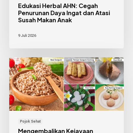
Makan
Edukasi Herbal AHN: Cegah
Penurunan Daya Ingat dan Atasi
Anak
Susah Makan Anak
9 Juli 2026
Mengembalikan
Kejayaan
Sorgum
Lewat
Riset
Kedaulatan
Pangan
Nusantara
Pojok Sehat
Mengembalikan Kejayaan