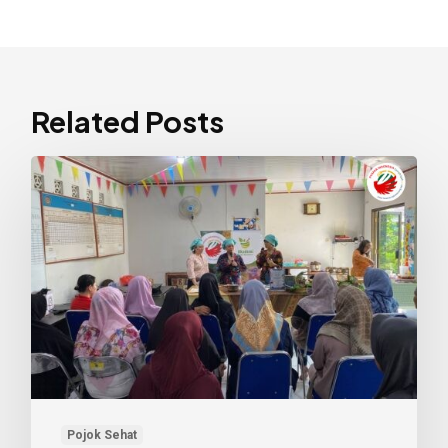
Related Posts
Edukasi
Herbal
AHN:
Cegah
Penurunan
Daya
Ingat
dan
Atasi
Susah
Pojok Sehat